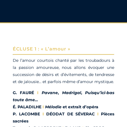
ÉCLUSE 1 : « L’amour »
De l’amour courtois chanté par les troubadours à
la passion amoureuse, nous allons évoquer une
succession de désirs et d’évitements, de tendresse
et de jalousie… et parfois même d’amour mystique.
G. FAURÉ
I
Pavane
,
Madrigal
,
Puisqu’ici-bas
toute â
me…
É. PALADILHE
I
Mélodie
et extrait d’opéra
P. LACOMBE
I
DÉODAT DE SÉVERAC
I
Pièces
sacrées