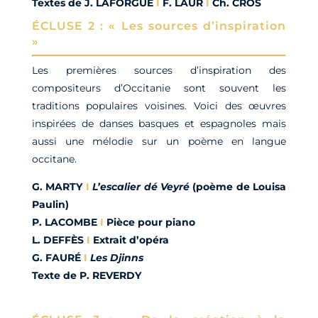
Textes de J. LAFORGUE
I
F. LAUR
I
Ch. CROS
ÉCLUSE 2 : « Les sources d’inspiration
»
Les premières sources d’inspiration des
compositeurs d’Occitanie sont souvent les
traditions populaires voisines. Voici des œuvres
inspirées de danses basques et espagnoles mais
aussi une mélodie sur un poème en langue
occitane.
G. MARTY
I
L’escalier dé Veyré
(poème de Louisa
Paulin)
P. LACOMBE
I
Pièce pour piano
L. DEFFÈS
I
Extrait d’opéra
G. FAURÉ
I
Les Djinns
Texte de P. REVERDY