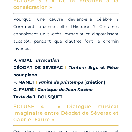
ÉCLUSE 3 : « De la création à la
consécration »
Pourquoi une œuvre devient-elle célèbre ?
Comment traverse-t-elle l’Histoire ? Certaines
connaissent un succès immédiat et disparaissent
aussitôt,
pendant que d’autres font le chemin
inverse…
P. VIDAL
I
Invocation
DÉODAT DE SÉVERAC
I
Tantum Ergo
et Pièce
po
ur pi
ano
F. MAMET
I
Vanité de printemps
(création)
G. FAURÉ
I
Cantique de Jean Racine
Texte de J. BOUSQUET
ÉCLUSE 4 : « Dialogue musical
imaginaire entre Déodat de Séverac et
Gabriel Fauré »
Ces deux compositeurs se connaissaient et