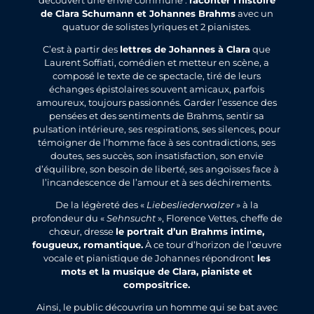
de Clara Schumann et Johannes Brahms
avec un
quatuor de solistes lyriques et 2 pianistes.
C’est à partir des
lettres de Johannes à Clara
que
Laurent Soffiati, comédien et metteur en scène, a
composé le texte de ce spectacle, tiré de leurs
échanges épistolaires souvent amicaux, parfois
amoureux, toujours passionnés. Garder l’essence des
pensées et des sentiments de Brahms, sentir sa
pulsation intérieure, ses respirations, ses silences, pour
témoigner de l’homme face à ses contradictions, ses
doutes, ses succès, son insatisfaction, son envie
d’équilibre, son besoin de liberté, ses angoisses face à
l’incandescence de l’amour et à ses déchirements.
De la légèreté des «
Liebesliederwalzer
» à la
profondeur du «
Sehnsucht
», Florence Vettes, cheffe de
chœur, dresse
le portrait d’un Brahms intime,
fougueux, romantique.
À ce tour d’horizon de l’œuvre
vocale et pianistique de Johannes répondront
les
mots et la musique de Clara, pianiste et
compositrice.
Ainsi, le public découvrira un homme qui se bat avec