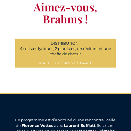
Aimez-vous,
Brahms !
DISTRIBUTION :
4 solistes lyriques, 2 pianistes, un récitant et une
cheffe de chœur
DURÉE : 1H15 SANS ENTRACTE
Ce programme est d’abord né d’une rencontre : celle
de
Florence Vettes
avec
Laurent Soffiati
. Ils se sont
découvert une envie commune :
raconter l’histoire